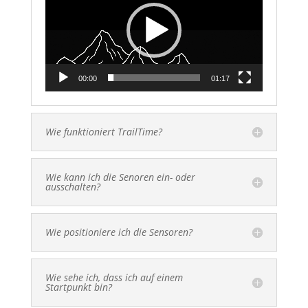
00:00
01:17
Wie funktioniert TrailTime?
Wie kann ich die Senoren ein- oder
ausschalten?
Wie positioniere ich die Sensoren?
Wie sehe ich, dass ich auf einem
Startpunkt bin?